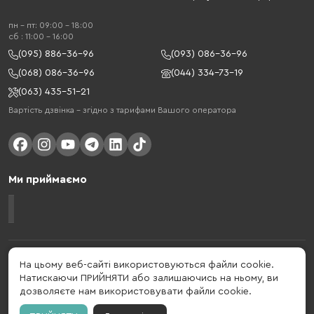
пн - пт: 09:00 - 18:00
cб : 11:00 - 16:00
(095) 886-36-96
(093) 086-36-96
(068) 086-36-96
(044) 334-73-19
(063) 435-51-21
Вартість дзвінка – згідно з тарифами Вашого оператора
Ми приймаємо
Gelius - український бренд, який активно розвивається у сфері смарт
На цьому веб-сайті використовуються файли cookie.
гаджетів та мобільних аксесуарів. Бренд заснований в 2013 році. Gelius
Натискаючи ПРИЙНЯТИ або залишаючись на ньому, ви
- це набагато більше ніж просто бренд, це стиль життя, який об'єднує в
дозволяєте нам використовувати файли cookie.
собі драйв, радість, швидкість, новації і практичність.