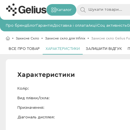
Каталог
Про бренд
Блог
Гарантія
Доставка і оплата
Акції
Соц активність
G
Захисне Скло
Захисне скло для Infinix
Захисне скло Gelius Ful
ВСЕ ПРО ТОВАР
ХАРАКТЕРИСТИКИ
ЗАЛИШИТИ ВІДГУК
Характеристики
Колір
Вид плівки/скла
Призначення
Діагональ дисплея