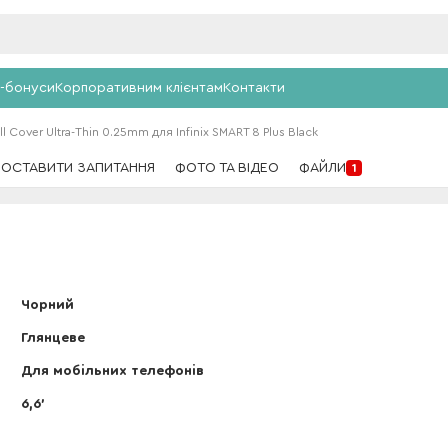
-бонуси
Корпоративним клієнтам
Контакти
l Cover Ultra-Thin 0.25mm для Infinix SMART 8 Plus Black
ПОСТАВИТИ ЗАПИТАННЯ
ФОТО ТА ВІДЕО
ФАЙЛИ
1
Чорний
Глянцеве
Для мобільних телефонів
6,6'