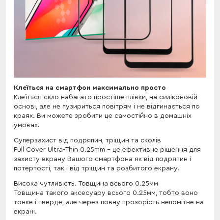
Клеїться на смартфон максимально просто
Клеїться скло набагато простіше плівки, на силіконовій
основі, але не пузириться повітрям і не відгинається по
краях. Ви можете зробити це самостійно в домашніх
умовах.
Cуперзахист від подряпин, тріщин та сколів
Full Cover Ultra-Thin 0.25mm - це ефективне рішення для
захисту екрану Вашого смартфона як від подряпин і
потертості, так і від тріщин та розбитого екрану.
Висока чутливість. Товщина всього 0.25мм
Товщина такого аксесуару всього 0.25мм, тобто воно
тонке і тверде, але через повну прозорість непомітне на
екрані.