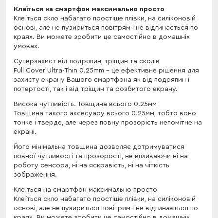
Клеїться на смартфон максимально просто
Клеїться скло набагато простіше плівки, на силіконовій
основі, але не пузириться повітрям і не відгинається по
краях. Ви можете зробити це самостійно в домашніх
умовах.
Cуперзахист від подряпин, тріщин та сколів
Full Cover Ultra-Thin 0.25mm - це ефективне рішення для
захисту екрану Вашого смартфона як від подряпин і
потертості, так і від тріщин та розбитого екрану.
Висока чутливість. Товщина всього 0.25мм
Товщина такого аксесуару всього 0.25мм, тобто воно
тонке і тверде, але через повну прозорість непомітне на
екрані.
Його мінімальна товщина дозволяє дотримуватися
повної чутливості та прозорості, не впливаючи ні на
роботу сенсора, ні на яскравість, ні на чіткість
зображення.
Клеїться на смартфон максимально просто
Клеїться скло набагато простіше плівки, на силіконовій
основі, але не пузириться повітрям і не відгинається по
краях. Ви можете зробити це самостійно в домашніх