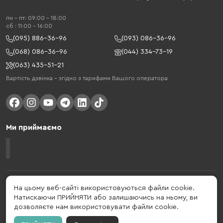
пн - пт: 09:00 - 18:00
cб : 11:00 - 16:00
(095) 886-36-96
(093) 086-36-96
(068) 086-36-96
(044) 334-73-19
(063) 435-51-21
Вартість дзвінка – згідно з тарифами Вашого оператора
Ми приймаємо
Gelius - український бренд, який активно розвивається у сфері смарт
На цьому веб-сайті використовуються файли cookie.
гаджетів та мобільних аксесуарів. Бренд заснований в 2013 році. Gelius
Натискаючи ПРИЙНЯТИ або залишаючись на ньому, ви
- це набагато більше ніж просто бренд, це стиль життя, який об'єднує в
дозволяєте нам використовувати файли cookie.
собі драйв, радість, швидкість, новації і практичність.