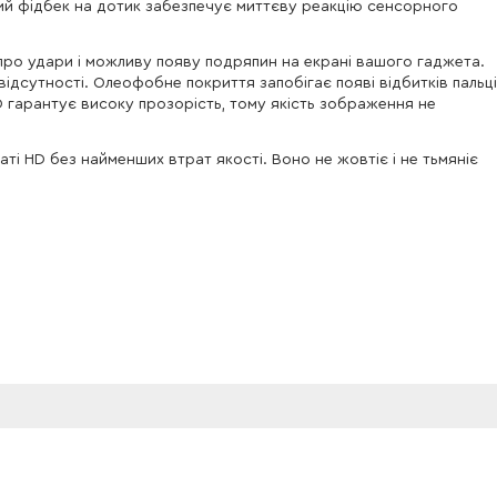
вий фідбек на дотик забезпечує миттєву реакцію сенсорного
про удари і можливу появу подряпин на екрані вашого гаджета.
відсутності. Олеофобне покриття запобігає появі відбитків пальці
3D гарантує високу прозорість, тому якість зображення не
і HD без найменших втрат якості. Воно не жовтіє і не тьмяніє