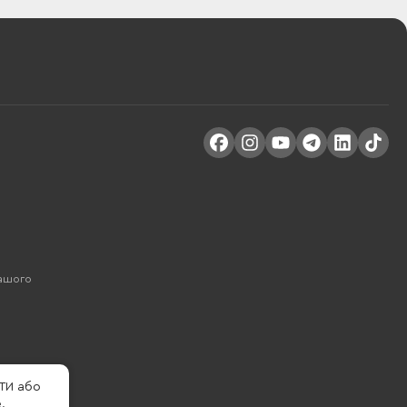
Вашого
ТИ або
.