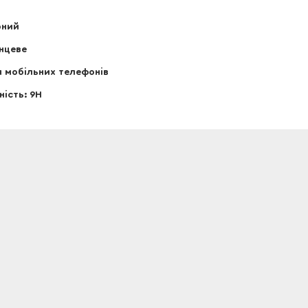
рний
нцеве
 мобільних телефонів
ність: 9Н