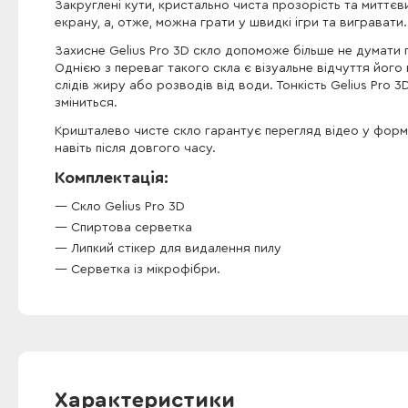
Закруглені кути, кристально чиста прозорість та миттє
екрану, а, отже, можна грати у швидкі ігри та вигравати.
Захисне Gelius Pro 3D скло допоможе більше не думати 
Однією з переваг такого скла є візуальне відчуття його 
слідів жиру або розводів від води. Тонкість Gelius Pro 
зміниться.
Кришталево чисте скло гарантує перегляд відео у формат
навіть після довгого часу.
Комплектація:
Скло Gelius Pro 3D
Спиртова серветка
Липкий стікер для видалення пилу
Серветка із мікрофібри.
Характеристики