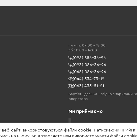
пн - пт: 09:00 - 18:00
cб : 11:00 - 16:00
(095) 886-36-96
(093) 086-36-96
(068) 086-36-96
(044) 334-73-19
(063) 435-51-21
Вартість дзвінка – згідно з тарифами 
оператора
Ми приймаємо
у веб-сайті використовуються файли cookie. Натискаючи ПРИЙНЯ
ись на ньому, ви дозволяєте нам використовувати файли cookie