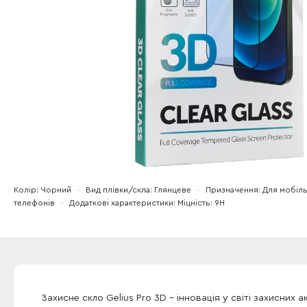
Колір
Чорний
Вид плівки/скла
Глянцеве
Призначення
Для мобіл
телефонів
Додаткові характеристики
Міцність: 9Н
Захисне скло Gelius Pro 3D - інновація у світі захисних а