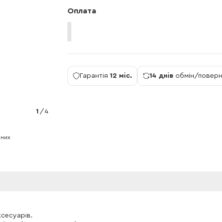
Оплата
Гарантія
12 міс.
14 днів
обмін/повер
1
/
4
ьних
ксесуарів.