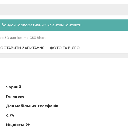
-бонуси
Корпоративним клієнтам
Контакти
Pro 3D для Realme C53 Black
ПОСТАВИТИ ЗАПИТАННЯ
ФОТО ТА ВІДЕО
Чорний
Глянцеве
Для мобільних телефонів
6.74 '
Міцність: 9Н