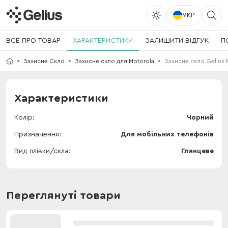
УКР
ВСЕ ПРО ТОВАР
ХАРАКТЕРИСТИКИ
ЗАЛИШИТИ ВІДГУК
П
Захисне Скло
Захисне скло для Motorola
Захисне скло Gelius 
Характеристики
Колір
Чорний
Призначення
Для мобільних телефонів
Вид плівки/скла
Глянцеве
Переглянуті товари