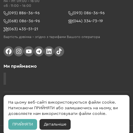
пн - пт: 09:00 - 18:00
cб : 11:00 - 16:00
(095) 886-36-96
(093) 086-36-96
(068) 086-36-96
(044) 334-73-19
(063) 435-51-21
Вартість дзвінка – згідно з тарифами Вашого оператора
Ми приймаємо
Gelius - український бренд, який активно розвивається у сфері смарт
На цьому веб-сайті використовуються файли cookie.
гаджетів та мобільних аксесуарів. Бренд заснований в 2013 році. Gelius
Натискаючи ПРИЙНЯТИ або залишаючись на ньому, ви
- це набагато більше ніж просто бренд, це стиль життя, який об'єднує в
дозволяєте нам використовувати файли cookie.
собі драйв, радість, швидкість, новації і практичність.
ПРИЙНЯТИ
Детальніше