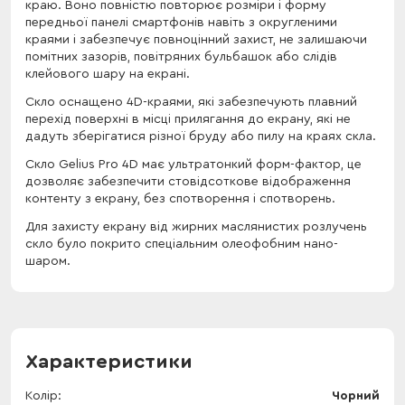
краю. Воно повністю повторює розміри і форму
передньої панелі смартфонів навіть з округленими
краями і забезпечує повноцінний захист, не залишаючи
помітних зазорів, повітряних бульбашок або слідів
клейового шару на екрані.
Скло оснащено 4D-краями, які забезпечують плавний
перехід поверхні в місці прилягання до екрану, які не
дадуть зберігатися різної бруду або пилу на краях скла.
Скло Gelius Pro 4D має ультратонкий форм-фактор, це
дозволяє забезпечити стовідсоткове відображення
контенту з екрану, без спотворення і спотворень.
Для захисту екрану від жирних маслянистих розлучень
скло було покрито спеціальним олеофобним нано-
шаром.
Характеристики
Колір
Чорний