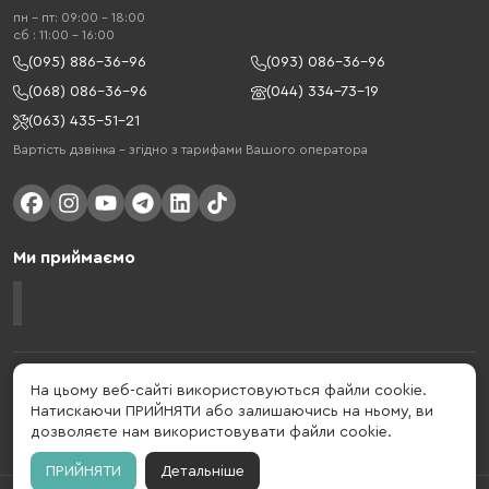
пн - пт: 09:00 - 18:00
cб : 11:00 - 16:00
(095) 886-36-96
(093) 086-36-96
(068) 086-36-96
(044) 334-73-19
(063) 435-51-21
Вартість дзвінка – згідно з тарифами Вашого оператора
Ми приймаємо
Gelius - український бренд, який активно розвивається у сфері смарт
На цьому веб-сайті використовуються файли cookie.
гаджетів та мобільних аксесуарів. Бренд заснований в 2013 році. Gelius
Натискаючи ПРИЙНЯТИ або залишаючись на ньому, ви
- це набагато більше ніж просто бренд, це стиль життя, який об'єднує в
дозволяєте нам використовувати файли cookie.
собі драйв, радість, швидкість, новації і практичність.
ПРИЙНЯТИ
Детальніше