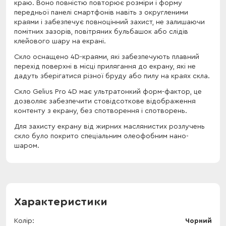
краю. Воно повністю повторює розміри і форму
передньої панелі смартфонів навіть з округленими
краями і забезпечує повноцінний захист, не залишаючи
помітних зазорів, повітряних бульбашок або слідів
клейового шару на екрані.
Скло оснащено 4D-краями, які забезпечують плавний
перехід поверхні в місці прилягання до екрану, які не
дадуть зберігатися різної бруду або пилу на краях скла.
Скло Gelius Pro 4D має ультратонкий форм-фактор, це
дозволяє забезпечити стовідсоткове відображення
контенту з екрану, без спотворення і спотворень.
Для захисту екрану від жирних маслянистих розлучень
скло було покрито спеціальним олеофобним нано-
шаром.
Характеристики
Колір
Чорний