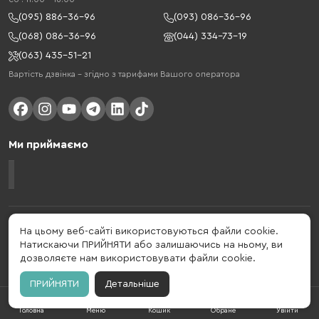
(095) 886-36-96
(093) 086-36-96
(068) 086-36-96
(044) 334-73-19
(063) 435-51-21
Вартість дзвінка – згідно з тарифами Вашого оператора
Ми приймаємо
Gelius - український бренд, який активно розвивається у сфері смарт
На цьому веб-сайті використовуються файли cookie.
гаджетів та мобільних аксесуарів. Бренд заснований в 2013 році. Gelius
Натискаючи ПРИЙНЯТИ або залишаючись на ньому, ви
- це набагато більше ніж просто бренд, це стиль життя, який об'єднує в
дозволяєте нам використовувати файли cookie.
собі драйв, радість, швидкість, новації і практичність.
ПРИЙНЯТИ
Детальніше
Головна
Меню
Кошик
Обране
Увійти