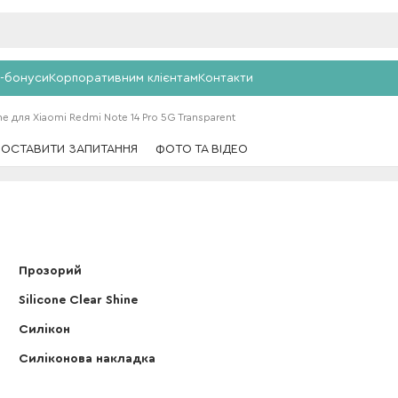
-бонуси
Корпоративним клієнтам
Контакти
ne для Xiaomi Redmi Note 14 Pro 5G Transparent
ПОСТАВИТИ ЗАПИТАННЯ
ФОТО ТА ВІДЕО
Прозорий
Silicone Clear Shine
Силікон
Силіконова накладка