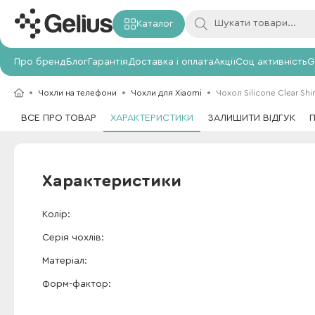
Каталог
Про бренд
Блог
Гарантія
Доставка і оплата
Акції
Соц активність
G
Чохли на телефони
Чохли для Xiaomi
Чохол Silicone Clear Shi
ВСЕ ПРО ТОВАР
ХАРАКТЕРИСТИКИ
ЗАЛИШИТИ ВІДГУК
Характеристики
Колір
Серія чохлів
Матеріал
Форм-фактор