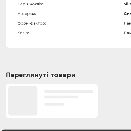
Серія чохлів
Sil
Матеріал
Сил
Форм-фактор
На
Колір
По
Переглянуті товари