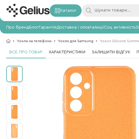
Каталог
Про бренд
Блог
Гарантія
Доставка і оплата
Акції
Соц активність
G
Чохли на телефони
Чохли для Samsung
Чохол Silicone Summe
ВСЕ ПРО ТОВАР
ХАРАКТЕРИСТИКИ
ЗАЛИШИТИ ВІДГУК