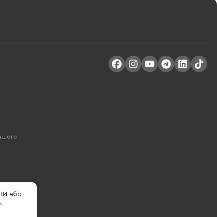
Вашого
ТИ або
.