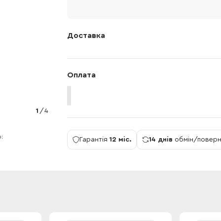
Доставка
Оплата
1
/
4
р
Гарантія
12 міс.
14 днів
обмін/повер