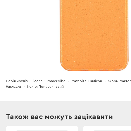
Серія чохлів
Silicone Summer Vibe
Матеріал
Силікон
Форм-факто
Накладка
Колір
Помаранчевий
Також вас можуть зацікавити