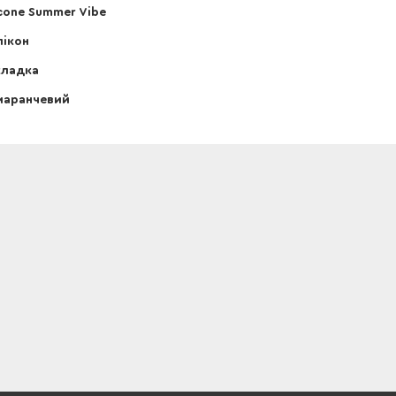
icone Summer Vibe
ікон
кладка
маранчевий