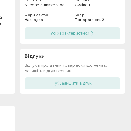
Серія чохлів
Матеріал
Silicone Summer Vibe
Силікон
Форм-фактор
Колір
й
Накладка
Помаранчевий
й
Усі характеристики
Відгуки
Відгуків про даний товар поки що немає.
Залишіть відгук першим.
Залишити відгук