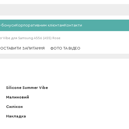
-бонуси
Корпоративним клієнтам
Контакти
r Vibe для Samsung A556 (A55) Rose
ПОСТАВИТИ ЗАПИТАННЯ
ФОТО ТА ВІДЕО
Silicone Summer Vibe
Малиновий
Силікон
Накладка