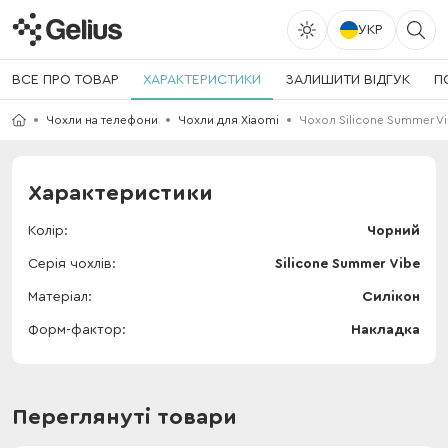
УКР
ВСЕ ПРО ТОВАР
ХАРАКТЕРИСТИКИ
ЗАЛИШИТИ ВІДГУК
П
Чохли на телефони
Чохли для Xiaomi
Чохол Silicone Summer Vi
Характеристики
Колір
Чорний
Серія чохлів
Silicone Summer Vibe
Матеріал
Силікон
Форм-фактор
Накладка
Переглянуті товари