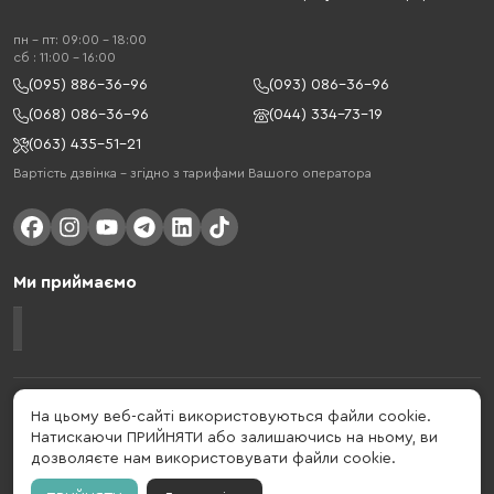
пн - пт: 09:00 - 18:00
cб : 11:00 - 16:00
(095) 886-36-96
(093) 086-36-96
(068) 086-36-96
(044) 334-73-19
(063) 435-51-21
Вартість дзвінка – згідно з тарифами Вашого оператора
Ми приймаємо
Gelius - український бренд, який активно розвивається у сфері смарт
На цьому веб-сайті використовуються файли cookie.
гаджетів та мобільних аксесуарів. Бренд заснований в 2013 році. Gelius
Натискаючи ПРИЙНЯТИ або залишаючись на ньому, ви
- це набагато більше ніж просто бренд, це стиль життя, який об'єднує в
дозволяєте нам використовувати файли cookie.
собі драйв, радість, швидкість, новації і практичність.