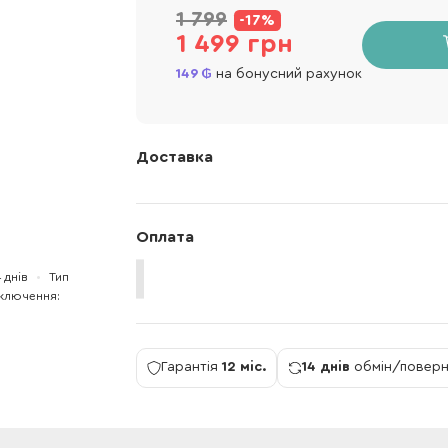
1 799
-17%
1 499 грн
149
на бонусний рахунок
Доставка
Оплата
4 днів
Тип
дключення
Гарантія
12 міс.
14 днів
обмін/повер