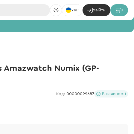
УКР
Увійти
0
s Amazwatch Numix (GP-
Код:
00000099687
В наявності