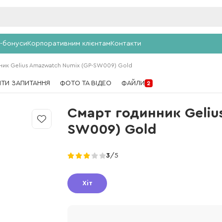
-бонуси
Корпоративним клієнтам
Контакти
ник Gelius Amazwatch Numix (GP-SW009) Gold
ТИ ЗАПИТАННЯ
ФОТО ТА ВІДЕО
ФАЙЛИ
2
Смарт годинник Geliu
SW009) Gold
3
/5
Хіт