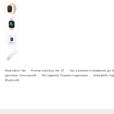
Мікрофон
Так
Розмір корпусу, мм
37
Час у режимі очікування
до 1
дисплея
Сенсорний
Тип гаджета
Розумні годинники
Інтерфейс пі
Bluetooth