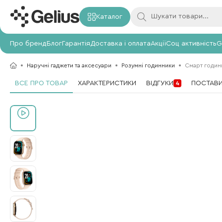
Каталог
Про бренд
Блог
Гарантія
Доставка і оплата
Акції
Соц активність
G
Наручні гаджети та аксесуари
Розумні годинники
Смарт годин
ВСЕ ПРО ТОВАР
ХАРАКТЕРИСТИКИ
ВІДГУКИ
ПОСТАВИ
4