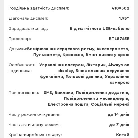
Роздільна здатність дисплея
410x502
Діагональ дисплея
1.95''
Заряджається від
Від магнітного USB-кабелю
Процесор
RTL8763E
Датчики
Вимірювання серцевого ритму, Акселерометр,
Пульсометр, Крокомір, Вміст кисню у крові
Особливості
Управління плеєром, Ліхтарик, Always on
годинника
display, Бічна клавіша керування
функціями, Голосові дзвінки, Управління
камерою
Повідомлення
SMS, Виклики, Повідомлення додатків,
Повідомлення з месенджерів,
Електронна пошта, Соціальні мережі
Час у режимі очікування
до 14 днів
Час в активному режимі
до 7 днів
Країна-виробник товару
Китай