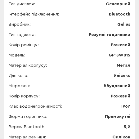
Тип дисплея
Сенсорний
Інтерфейс підключення
Bluetooth
Виробник
Gelius
Тип гаджета
Розумні годинники
Колір ремінця
Рожевий
Модель
GP-SW015
Матеріал корпусу
Метал
Для кого
Унісекс
Мікрофон
Вбудований
Колір корпусу
Рожевий
Клас водонепроникності
IP67
Форма годинника
Прямокутні
Версія Bluetooth
5,2
Матеріал ремінця
Силікон