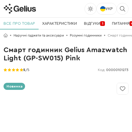
УКР
ВСЕ ПРО ТОВАР
ХАРАКТЕРИСТИКИ
ВІДГУКИ
ПИТАННЯ
1
Наручні гаджети та аксесуари
Розумні годинники
Смарт годинни
Смарт годинник Gelius Amazwatch
Light (GP-SW015) Pink
Код:
00000101273
5
/5
Новинка