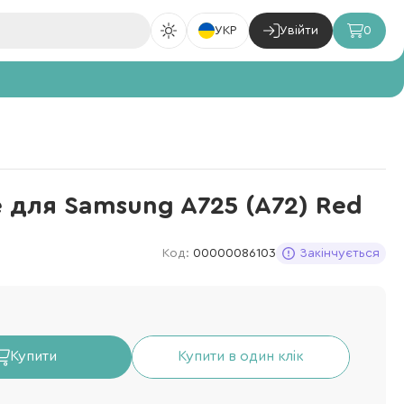
УКР
Увійти
0
e для Samsung A725 (A72) Red
Код:
00000086103
Закінчується
Купити
Купити в один клік