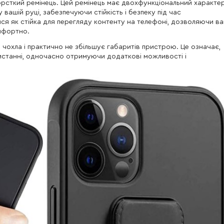
рсткий ремінець. Цей ремінець має двохфункціональний характер
вашій руці, забезпечуючи стійкість і безпеку під час
ся як стійка для перегляду контенту на телефоні, дозволяючи в
мфортно.
 чохла і практично не збільшує габаритів пристрою. Це означає,
станні, одночасно отримуючи додаткові можливості і