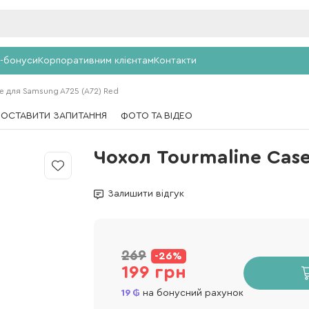
-бонуси
Корпоративним клієнтам
Контакти
e для Samsung A725 (A72) Red
ПОСТАВИТИ ЗАПИТАННЯ
ФОТО ТА ВІДЕО
Чохол Tourmaline Cas
Залишити відгук
269
-26%
199 грн
19
на бонусний рахунок