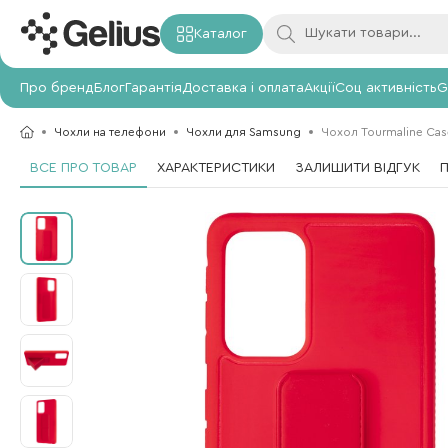
Каталог
Про бренд
Блог
Гарантія
Доставка і оплата
Акції
Соц активність
G
Чохли на телефони
Чохли для Samsung
Чохол Tourmaline Cas
ВСЕ ПРО ТОВАР
ХАРАКТЕРИСТИКИ
ЗАЛИШИТИ ВІДГУК