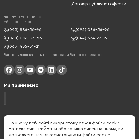
Договір публічної оферти
пн - пт: 09:00 - 18:00
cб : 11:00 - 16:00
(095) 886-36-96
(093) 086-36-96
(068) 086-36-96
(044) 334-73-19
(063) 435-51-21
Вартість дзвінка – згідно з тарифами Вашого оператора
Ми приймаємо
Gelius - український бренд, який активно розвивається у сфері смарт
На цьому веб-сайті використовуються файли cookie.
гаджетів та мобільних аксесуарів. Бренд заснований в 2013 році. Gelius
Натискаючи ПРИЙНЯТИ або залишаючись на ньому, ви
- це набагато більше ніж просто бренд, це стиль життя, який об'єднує в
дозволяєте нам використовувати файли cookie.
собі драйв, радість, швидкість, новації і практичність.