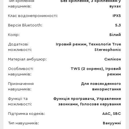
Тип кріплення
Без кріплення, З кріпленням у
навушників
вухах
Клас водонепроникності
IPX5
Версія Bluetooth
5.3
Колір
Білий
Додаткові
Ігровий режим, Технологія True
можливості
Stereophonic
Матеріал амбушюр
Силікон
Особливості
TWS (2 окремо), Ігровий
навушників
режим
Призначення
Для повсякденного
навушників
використання
Функції та
Функція програвача, Управление
можливості
звонками, Голосове керування
Підтримка кодеків
AAC, SBC
Тип навушників
Вакуумні