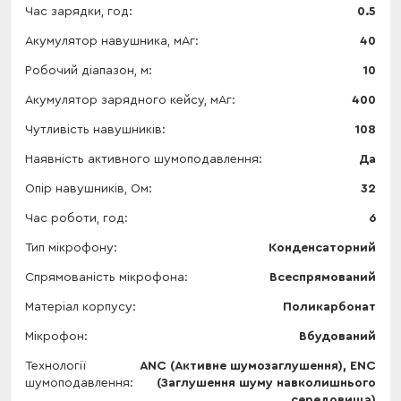
Час зарядки, год
0.5
Акумулятор навушника, мАг
40
Робочий діапазон, м
10
Акумулятор зарядного кейсу, мАг
400
Чутливість навушників
108
Наявність активного шумоподавлення
Да
Опір навушників, Ом
32
Час роботи, год
6
Тип мікрофону
Конденсаторний
Спрямованість мікрофона
Всеспрямований
Матеріал корпусу
Поликарбонат
Мікрофон
Вбудований
Технології
ANC (Активне шумозаглушення), ENC
шумоподавлення
(Заглушення шуму навколишнього
середовища)