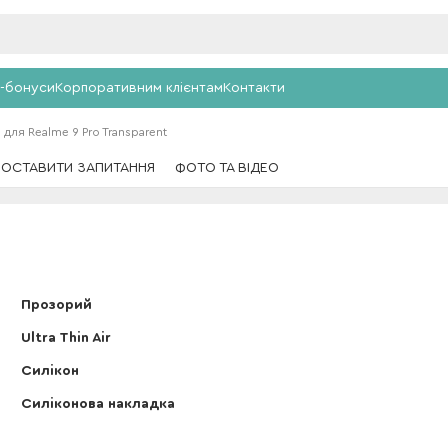
-бонуси
Корпоративним клієнтам
Контакти
e для Realme 9 Pro Transparent
ПОСТАВИТИ ЗАПИТАННЯ
ФОТО ТА ВІДЕО
Прозорий
Ultra Thin Air
Силікон
Силіконова накладка