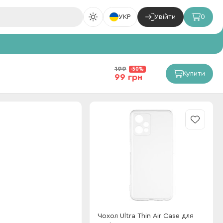
УКР
Увійти
0
199
-50%
Купити
99 грн
Чохол Ultra Thin Air Case для