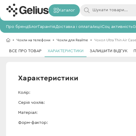
Каталог
Про бренд
Блог
Гарантія
Доставка і оплата
Акції
Соц активність
G
Чохли на телефони
Чохли для Realme
Чохол Ultra Thin Air Cas
ВСЕ ПРО ТОВАР
ХАРАКТЕРИСТИКИ
ЗАЛИШИТИ ВІДГУК
Характеристики
Колір
Серія чохлів
Матеріал
Форм-фактор