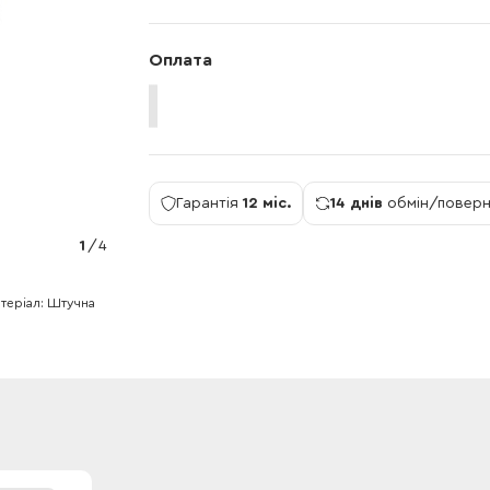
Оплата
Гарантія
12 міс.
14 днів
обмін/повер
1
/
4
теріал
Штучна