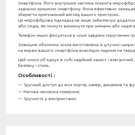
смартфона. Його внутрішня частина покрита мікрофібро
задньою кришкою смартфону. Вона ефективно захищає 
зберегти оригінальний вигляд вашого пристрою.
Ця мікрофіброва підкладка не лише забезпечує додатко
або слідів, які можуть виникнути при зніманні або надяга
Телефон міцно фіксується в чохлі завдяки скругленим г
Зовнішня оболонка чохла виготовлена зі штучної шкіри.
на екрані вашого смартфона внаслідок падіння на твер
Цей чохол об'єднує в собі надійний захист і елегантний
безпеку і стиль.
Особливості :
Зручний доступ до всіх портів, камер, динаміків та фу
Матова нековзка поверхня;
Зручність у використанні.