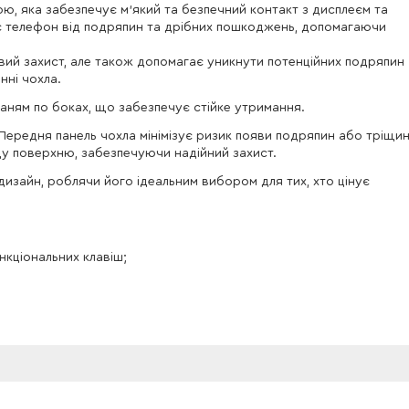
ю, яка забезпечує м'який та безпечний контакт з дисплеєм та
телефон від подряпин та дрібних пошкоджень, допомагаючи
вий захист, але також допомагає уникнути потенційних подряпин
нні чохла.
раням по боках, що забезпечує стійке утримання.
Передня панель чохла мінімізує ризик появи подряпин або тріщи
ду поверхню, забезпечуючи надійний захист.
 дизайн, роблячи його ідеальним вибором для тих, хто цінує
нкціональних клавіш;