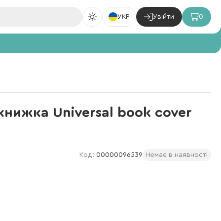
УКР
Увійти
0
книжка Universal book cover
Код:
00000096539
Немає в наявності