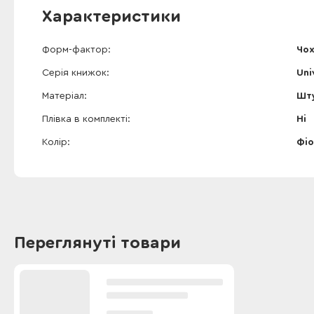
Характеристики
Форм-фактор
Чох
Серія книжок
Uni
Матеріал
Шту
Плівка в комплекті
Ні
Колір
Фі
Переглянуті товари