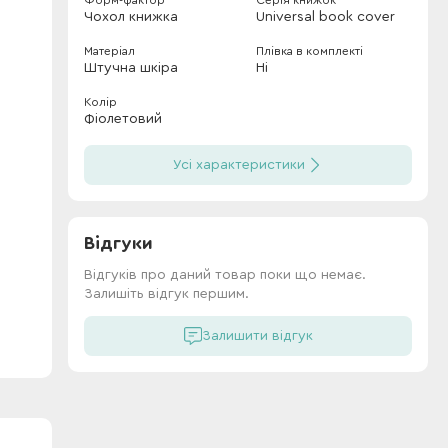
Форм-фактор
Серія книжок
Чохол книжка
Universal book cover
Матеріал
Плівка в комплекті
Штучна шкіра
Ні
Колір
Фіолетовий
н
Усі характеристики
Відгуки
Відгуків про даний товар поки що немає.
Залишіть відгук першим.
Залишити відгук