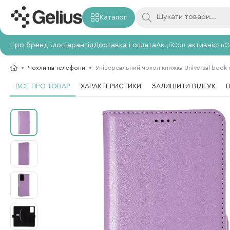
Каталог
Про бренд
Блог
Гарантія
Доставка і оплата
Акції
Соц активність
G
Чохли на телефони
Універсальний чохол книжка Universal book cov
ВСЕ ПРО ТОВАР
ХАРАКТЕРИСТИКИ
ЗАЛИШИТИ ВІДГУК