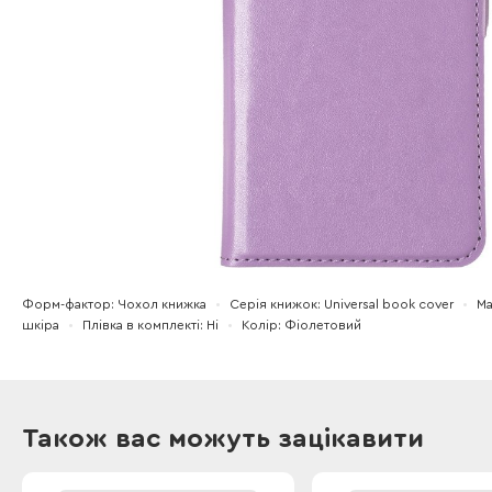
Форм-фактор
Чохол книжка
Серія книжок
Universal book cover
Ма
шкіра
Плівка в комплекті
Ні
Колір
Фіолетовий
Також вас можуть зацікавити