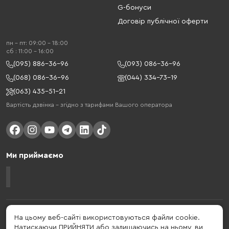
G-бонуси
Договір публічної оферти
пн - пт: 09:00 - 18:00
cб : 11:00 - 16:00
(095) 886-36-96
(093) 086-36-96
(068) 086-36-96
(044) 334-73-19
(063) 435-51-21
Вартість дзвінка – згідно з тарифами Вашого оператора
Ми приймаємо
Gelius - український бренд, який активно розвивається у сфері смарт
На цьому веб-сайті використовуються файли cookie.
гаджетів та мобільних аксесуарів. Бренд заснований в 2013 році. Gelius
Натискаючи ПРИЙНЯТИ або залишаючись на ньому, ви