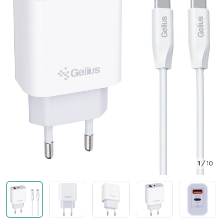
1
/
10