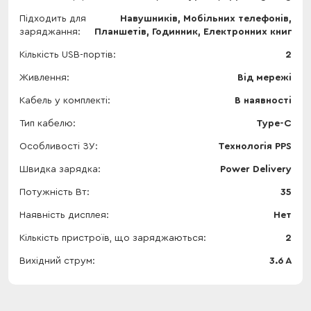
Підходить для
Навушників, Мобільних телефонів,
заряджання
Планшетів, Годинник, Електронних книг
Кількість USB-портів
2
Живлення
Від мережі
Кабель у комплекті
В наявності
Тип кабелю
Type-C
Особливості ЗУ
Технологія PPS
Швидка зарядка
Power Delivery
Потужність Вт
35
Наявність дисплея
Нет
Кількість пристроїв, що заряджаються
2
Вихідний струм
3.6 А