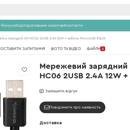
-бонуси
Корпоративним клієнтам
Контакти
ius Avangard GP-HC06 2USB 2.4A 12W + кабель MicroUSB Black
ПОСТАВИТИ ЗАПИТАННЯ
ФОТО ТА ВІДЕО
ФАЙЛИ
2
Мережевий зарядний п
HC06 2USB 2.4A 12W +
Залишити відгук
Повідомити про наявність
Доставка