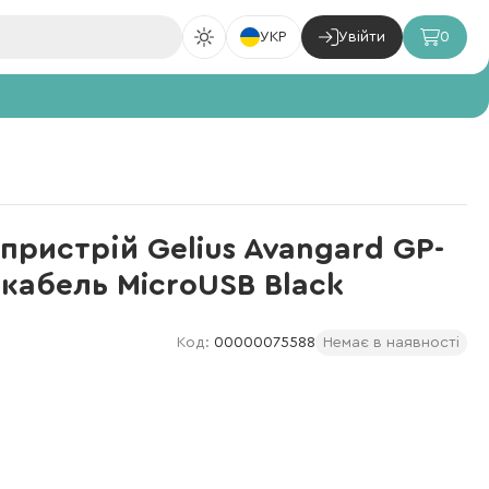
УКР
Увійти
0
ристрій Gelius Avangard GP-
 кабель MicroUSB Black
Код:
00000075588
Немає в наявності