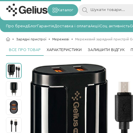
Каталог
Про бренд
Блог
Гарантія
Доставка і оплата
Акції
Соц активність
G
Зарядні пристрої
Мережеві
Мережевий зарядний пристрій Gel
ВСЕ ПРО ТОВАР
ХАРАКТЕРИСТИКИ
ЗАЛИШИТИ ВІДГУК