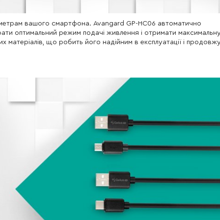
раметрам вашого смартфона. Avangard GP-HC06 автоматично
рати оптимальний режим подачі живлення і отримати максимальн
х матеріалів, що робить його надійним в експлуатації і продовж