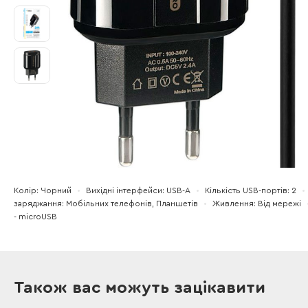
Колір
Чорний
Вихідні інтерфейси
USB-A
Кількість USB-портів
2
заряджання
Мобільних телефонів, Планшетів
Живлення
Від мережі
- microUSB
Також вас можуть зацікавити