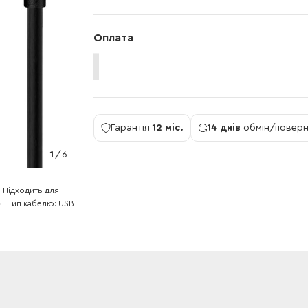
Оплата
Гарантія
12 міс.
14 днів
обмін/повер
1
/
6
Підходить для
Тип кабелю
USB