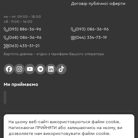
Договір публічної оферти
пн - пт: 09:00 - 18:00
cб : 11:00 - 16:00
(095) 886-36-96
(093) 086-36-96
(068) 086-36-96
(044) 334-73-19
(063) 435-51-21
Вартість дзвінка – згідно з тарифами Вашого оператора
Ми приймаємо
Gelius - український бренд, який активно розвивається у сфері смарт
На цьому веб-сайті використовуються файли cookie.
гаджетів та мобільних аксесуарів. Бренд заснований в 2013 році. Gelius
Натискаючи ПРИЙНЯТИ або залишаючись на ньому, ви
- це набагато більше ніж просто бренд, це стиль життя, який об'єднує в
дозволяєте нам використовувати файли cookie.
собі драйв, радість, швидкість, новації і практичність.