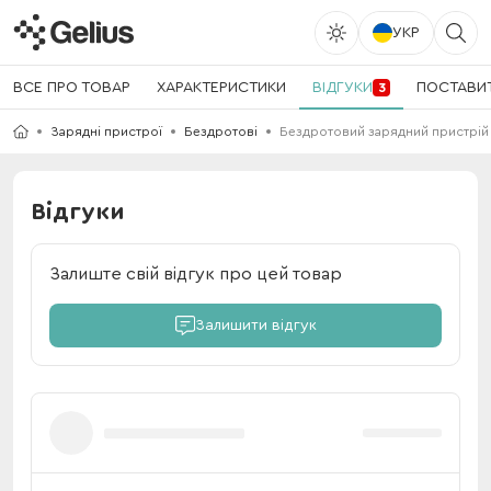
УКР
ВСЕ ПРО ТОВАР
ХАРАКТЕРИСТИКИ
ВІДГУКИ
ПОСТАВИ
3
Зарядні пристрої
Бездротові
Бездротовий зарядний пристрій 
Відгуки
Залиште свій відгук про цей товар
Залишити відгук