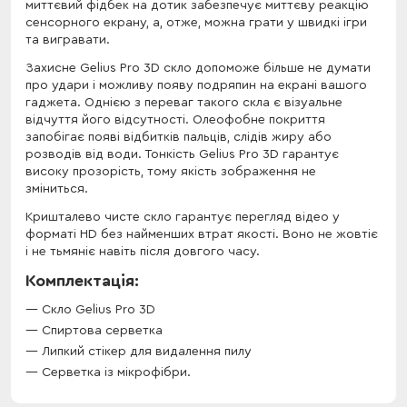
миттєвий фідбек на дотик забезпечує миттєву реакцію
сенсорного екрану, а, отже, можна грати у швидкі ігри
та вигравати.
Захисне Gelius Pro 3D скло допоможе більше не думати
про удари і можливу появу подряпин на екрані вашого
гаджета. Однією з переваг такого скла є візуальне
відчуття його відсутності. Олеофобне покриття
запобігає появі відбитків пальців, слідів жиру або
розводів від води. Тонкість Gelius Pro 3D гарантує
високу прозорість, тому якість зображення не
зміниться.
Кришталево чисте скло гарантує перегляд відео у
форматі HD без найменших втрат якості. Воно не жовтіє
і не тьмяніє навіть після довгого часу.
Комплектація:
Скло Gelius Pro 3D
Спиртова серветка
Липкий стікер для видалення пилу
Серветка із мікрофібри.