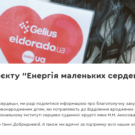
єкту "Енергія маленьких серде
 сердець», ми раді поділитися інформацією про благополучну заку
овонародженим дітям, які потрапляють до Відділення вроджених
нальному Інституті серцево-судинної хірургії імені М.М. Амосова
 Ганні Добридневій. А також ми вдячні за підтримку всіх наших кл