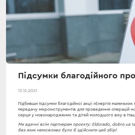
Підсумки благодійного про
13.12.2021
Підбивши підсумки благодійної акції «Енергія маленьких
передачу мікроінструментів для проведення операцій н
серця у новонароджених та дітей молодшого віку в Націо
Ми вдячні всім партнерам проєкту: Eldorado, dobro.ua та
без яких неможливо було б здійснити цей збір!