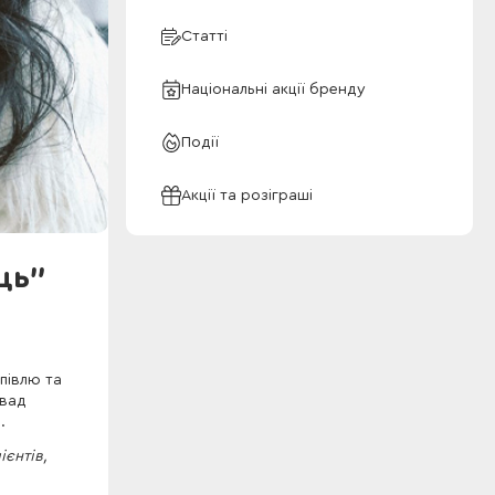
Статті
Національні акції бренду
Події
Акції та розіграші
ць"
півлю та
 вад
.
ієнтів,