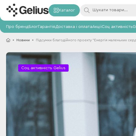
Каталог
Про бренд
Блог
Гарантія
Доставка і оплата
Акції
Соц активність
G
Новини
Підсумки благодійного проєкту "Енергія маленьких сер
Соц активність Gelius