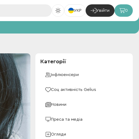
УКР
Увійти
0
Категорії
Інфлюенсери
Соц активність Gelius
Новини
Преса та медіа
Огляди