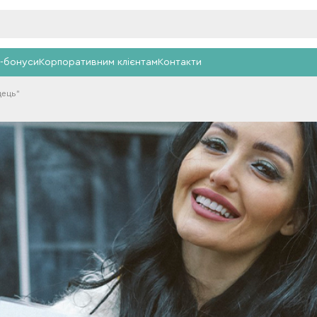
-бонуси
Корпоративним клієнтам
Контакти
дець"