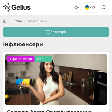
УКР
Новини
Інфлюенсери
Категорії
Інфлюенсери
Інфлюенсери
Новини
Співачка Злата Огнєвіч підтримує