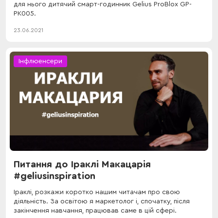
для нього дитячий смарт-годинник Gelius ProBlox GP-
PK005.
23.06.2021
Інфлюенсери
Питання до Іраклі Макацарія
#geliusinspiration
Іраклі, розкажи коротко нашим читачам про свою
діяльність. За освітою я маркетолог і, спочатку, після
закінчення навчання, працював саме в цій сфері.