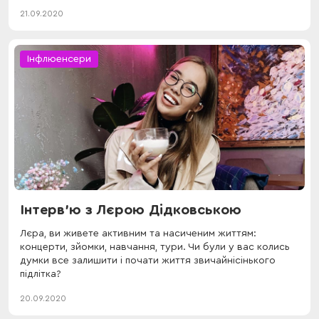
21.09.2020
Інфлюенсери
Інтерв'ю з Лєрою Дідковською
Лєра, ви живете активним та насиченим життям:
концерти, зйомки, навчання, тури. Чи були у вас колись
думки все залишити і почати життя звичайнісінького
підлітка?
20.09.2020