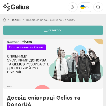
УКР
Новини
Досвід співпраці Gelius та DonorUA
Категорії
Соц активність Gelius
Досвід співпраці Gelius та
DonorUA