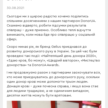
30.08.2021
Сьогодні ми з щирою радістю хочемо поділитись
спільними досягненнями з нашим партнером DonorUA.
Скажемо відверто, робити підсумки результатів
співпраці - дуже приємно. Особливо теплі відчуття
виникають, коли мова йде про співпрацю у соціальній
сфері.
Скоро минає рік, як бренд Gelius приєднався до
розвитку донорського руху в Україні. За цей час були
проведені такі події: «Найтепліший день донора 2020»,
«Здаю кров, бо можу!», «Щедрий вівторок», «Мистецтво
донорства» та DonorUA Awards.
І ми продовжуємо разом з партнерами заохочувати всіх,
хто може приєднуватись до донорського руху, оскільки
один донор крові може допомогти трьом людям.
Донація крові - дуже почесна справа, і якщо вона стає
для людини традицією, а не одиничним випадком,
десятки життів можуть бути врятовані.