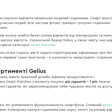
и класичні варіанти механічних моделей годинників. Смарт прист
учасних людей. Все частіше фітнес трекери і розумні годинники
ніки.
ів можна знайти безліч різних варіантів від міжнародних та мал
високу вартість.
Український бренд Gelius, у свою чергу, має ши
лючаючи категорію
Smart Watches.
ьки котра година, але й надати користувачеві інформацію про йо
х переваг таких пристроїв - є
можливість налаштувати і отримув
ртименті Gelius
зині, мають приємний дизайн, відмінну продуктивність і
слих Smart Watches з моменту покупки
діє гарантія – 1 рік.
Нижче
них гаджетів, які зарекомендували себе чудовою якістю за дос
три, які доповнюють функціональність смартфона. Стильний
аксе
ами. Кольорова палітра годинника має чорні, золоті та рожеві вар