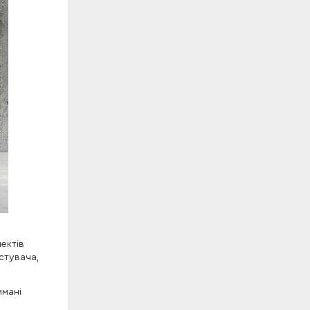
ектів
стувача,
имані