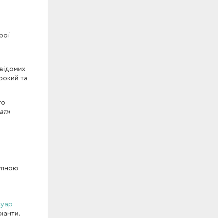
рої
овідомих
рокий та
го
ати
тупною
суар
іанти.