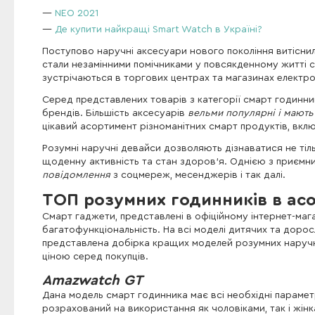
NEO 2021
Де купити найкращі Smart Watch в Україні?
Поступово наручні аксесуари нового покоління витіснил
стали незамінними помічниками у повсякденному житті с
зустрічаються в торгових центрах та магазинах електро
Серед представлених товарів з категорії смарт годинник
брендів. Більшість аксесуарів
вельми популярні і мають 
цікавий асортимент різноманітних смарт продуктів, вк
Розумні наручні девайси дозволяють дізнаватися не тіл
щоденну активність та стан здоров'я. Однією з приємни
повідомлення
з соцмереж, месенджерів і так далі.
ТОП розумних годинників в асо
Смарт гаджети, представлені в офіційному інтернет-мага
багатофункціональність. На всі моделі дитячих та доро
представлена ​​добірка кращих моделей розумних наруч
ціною серед покупців.
Amazwatch GT
Дана модель смарт годинника має всі необхідні параме
розрахований на використання як чоловіками, так і жінк