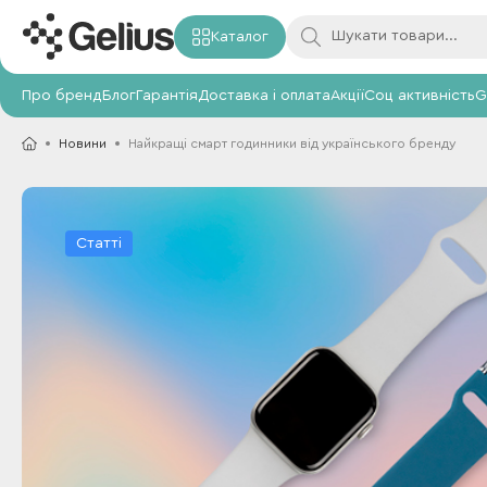
Каталог
Про бренд
Блог
Гарантія
Доставка і оплата
Акції
Соц активність
G
Новини
Найкращі смарт годинники від українського бренду
Статті