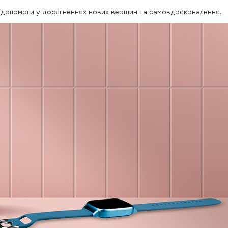
 допомоги у досягненнях нових вершин та самовдосконалення.