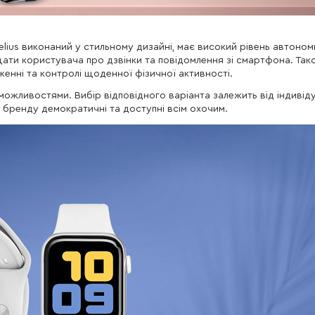
lius виконаний у стильному дизайні, має високий рівень автоном
іщати користувача про дзвінки та повідомлення зі смартфона. Так
енні та контролі щоденної фізичної активності.
можливостями. Вибір відповідного варіанта залежить від індивід
о бренду демократичні та доступні всім охочим.