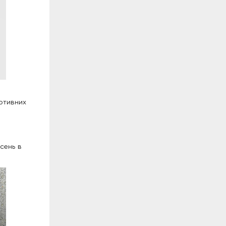
ортивних
исень в