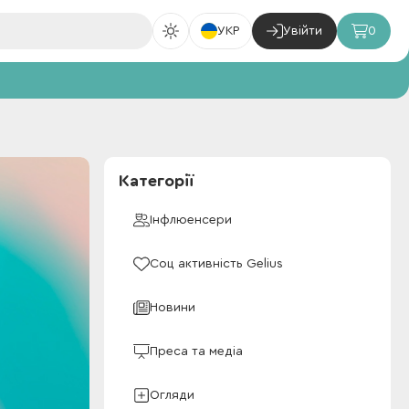
УКР
Увійти
0
Категорії
Інфлюенсери
Соц активність Gelius
Новини
Преса та медіа
Огляди