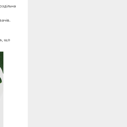
оздільна
ачів.
ь, що