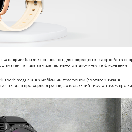
назвати привабливим помічником для покращення здоров'я та сп
 дівчатам та підліткам для активного відпочинку та фіксування
lutoorh з'єднання з мобільним телефоном (протягом тижня
 чіткі дані про серцеві ритми, артеріальний тиск, а також про к