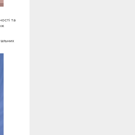
ності та
ож
уальних