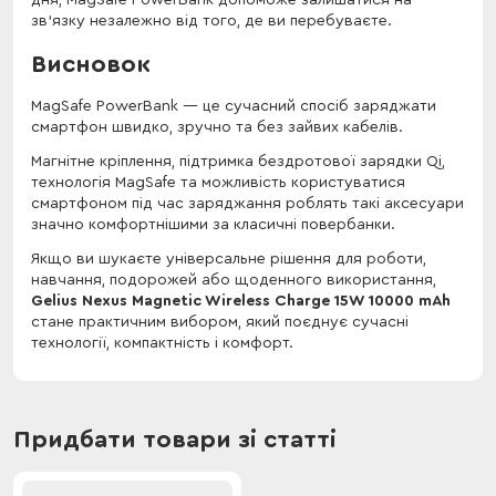
дня, MagSafe PowerBank допоможе залишатися на
зв'язку незалежно від того, де ви перебуваєте.
Висновок
MagSafe PowerBank — це сучасний спосіб заряджати
смартфон швидко, зручно та без зайвих кабелів.
Магнітне кріплення, підтримка бездротової зарядки Qi,
технологія MagSafe та можливість користуватися
смартфоном під час заряджання роблять такі аксесуари
значно комфортнішими за класичні повербанки.
Якщо ви шукаєте універсальне рішення для роботи,
навчання, подорожей або щоденного використання,
Gelius Nexus Magnetic Wireless Charge 15W 10000 mAh
стане практичним вибором, який поєднує сучасні
технології, компактність і комфорт.
Придбати товари зі статті