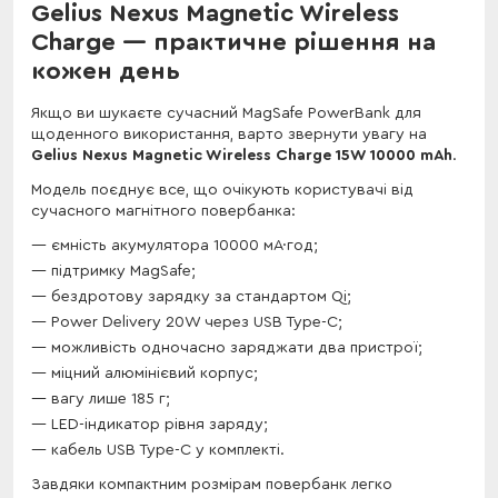
Gelius Nexus Magnetic Wireless
Charge — практичне рішення на
кожен день
Якщо ви шукаєте сучасний MagSafe PowerBank для
щоденного використання, варто звернути увагу на
Gelius Nexus Magnetic Wireless Charge 15W 10000 mAh
.
Модель поєднує все, що очікують користувачі від
сучасного магнітного повербанка:
ємність акумулятора 10000 мА·год;
підтримку MagSafe;
бездротову зарядку за стандартом Qi;
Power Delivery 20W через USB Type-C;
можливість одночасно заряджати два пристрої;
міцний алюмінієвий корпус;
вагу лише 185 г;
LED-індикатор рівня заряду;
кабель USB Type-C у комплекті.
Завдяки компактним розмірам повербанк легко