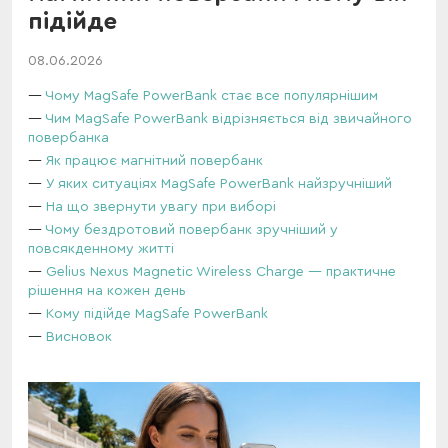
підійде
08.06.2026
Чому MagSafe PowerBank стає все популярнішим
Чим MagSafe PowerBank відрізняється від звичайного
повербанка
Як працює магнітний повербанк
У яких ситуаціях MagSafe PowerBank найзручніший
На що звернути увагу при виборі
Чому бездротовий повербанк зручніший у
повсякденному житті
Gelius Nexus Magnetic Wireless Charge — практичне
рішення на кожен день
Кому підійде MagSafe PowerBank
Висновок