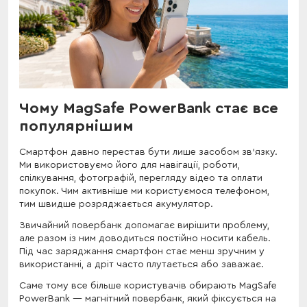
Чому MagSafe PowerBank стає все
популярнішим
Смартфон давно перестав бути лише засобом зв'язку.
Ми використовуємо його для навігації, роботи,
спілкування, фотографій, перегляду відео та оплати
покупок. Чим активніше ми користуємося телефоном,
тим швидше розряджається акумулятор.
Звичайний повербанк допомагає вирішити проблему,
але разом із ним доводиться постійно носити кабель.
Під час заряджання смартфон стає менш зручним у
використанні, а дріт часто плутається або заважає.
Саме тому все більше користувачів обирають MagSafe
PowerBank — магнітний повербанк, який фіксується на