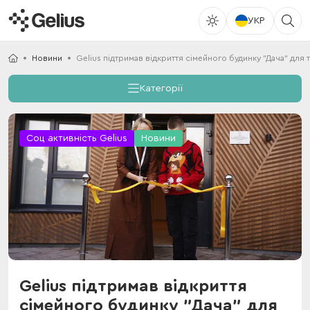
УКР
Новини
Gelius підтримав відкриття сімейного будинку "Дача" для
Категорії
Соц активність Gelius
Новини
Gelius підтримав відкриття
сімейного будинку "Дача" для