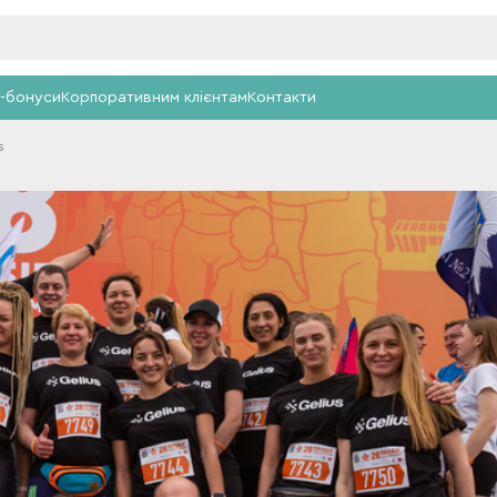
-бонуси
Корпоративним клієнтам
Контакти
s