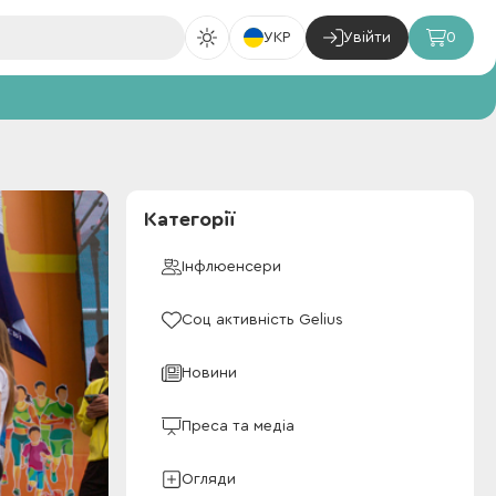
УКР
Увійти
0
Категорії
Інфлюенсери
Соц активність Gelius
Новини
Преса та медіа
Огляди