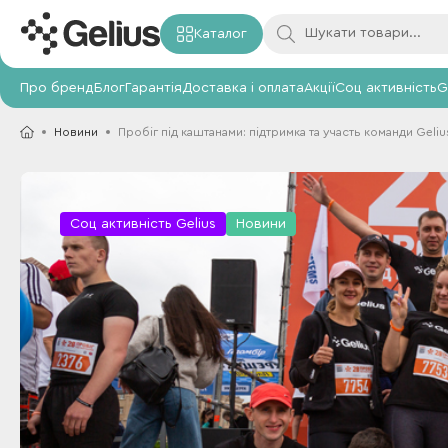
Каталог
Про бренд
Блог
Гарантія
Доставка і оплата
Акції
Соц активність
G
Новини
Пробіг під каштанами: підтримка та участь команди Geliu
Соц активність Gelius
Новини