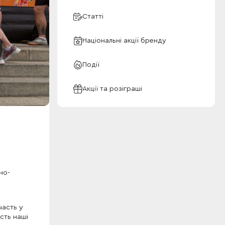
Статті
Національні акції бренду
Події
Акції та розіграші
но-
часть у
сть наші