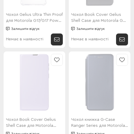
Чохол Gelius Ultra Thin Proof
Чохол Book Cover Gelius
для Motorola G17/G17 Power
Shell Case для Motorola G
Transparent
Stylus 5G 2026/G Stylus 5G
Залишити відгук
Залишити відгук
2025/Edge 60 Stylus Black
Немає в наявності
Немає в наявності
Чохол Book Cover Gelius
Чохол книжка G-Case
Shell Case для Motorola
Ranger Series для Motorola
G15/G15 Power/G17/G17
G15/G15 Power/G17/G17
Залишити відгук
Залишити відгук