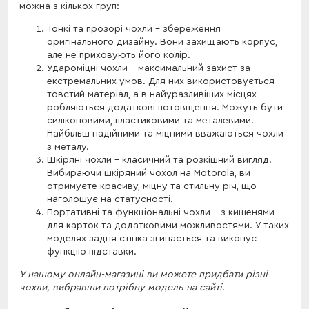
можна з кількох груп:
Тонкі та прозорі чохли – збереження
оригінального дизайну. Вони захищають корпус,
але не приховують його колір.
Удароміцні чохли – максимальний захист за
екстремальних умов. Для них використовується
товстий матеріал, а в найуразливіших місцях
робляються додаткові потовщення. Можуть бути
силіконовими, пластиковими та металевими.
Найбільш надійними та міцними вважаються чохли
з металу.
Шкіряні чохли – класичний та розкішний вигляд.
Вибираючи шкіряний чохол на Motorola, ви
отримуєте красиву, міцну та стильну річ, що
наголошує на статусності.
Портативні та функціональні чохли – з кишенями
для карток та додатковими можливостями. У таких
моделях задня стінка згинається та виконує
функцію підставки.
У нашому онлайн-магазині ви можете придбати різні
чохли, вибравши потрібну модель на сайті.