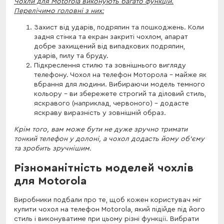
Чохли для Motorola виконують багато функцій.
Перелічимо головні з них:
Захист від ударів, подряпин та пошкоджень. Коли
задня стінка та екран закриті чохлом, апарат
добре захищений від випадкових подряпин,
ударів, пилу та бруду.
Підкреслення стилю та зовнішнього вигляду
телефону. Чохол на телефон Моторола – майже як
вбрання для людини. Вибираючи модель темного
кольору – ви збережете строгий та діловий стиль,
яскравого (наприклад, червоного) – додасте
яскраву виразність у зовнішній образ.
Крім того, вам може бути не дуже зручно тримати
тонкий телефон у долоні, а чохол додасть йому об'єму
та зробить зручнішим.
Різноманітність моделей чохлів
для Motorola
Виробники подбали про те, щоб кожен користувач міг
купити чохол на телефон Motorola, який підійде під його
стиль і виконуватиме при цьому різні функції. Вибрати