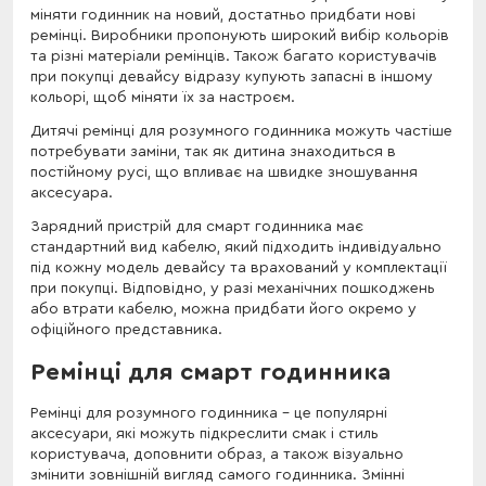
міняти годинник на новий, достатньо придбати нові
ремінці. Виробники пропонують широкий вибір кольорів
та різні матеріали ремінців. Також багато користувачів
при покупці девайсу відразу купують запасні в іншому
кольорі, щоб міняти їх за настроєм.
Дитячі ремінці для розумного годинника можуть частіше
потребувати заміни, так як дитина знаходиться в
постійному русі, що впливає на швидке зношування
аксесуара.
Зарядний пристрій для смарт годинника має
стандартний вид кабелю, який підходить індивідуально
під кожну модель девайсу та врахований у комплектації
при покупці. Відповідно, у разі механічних пошкоджень
або втрати кабелю, можна придбати його окремо у
офіційного представника.
Ремінці для смарт годинника
Ремінці для розумного годинника - це популярні
аксесуари, які можуть підкреслити смак і стиль
користувача, доповнити образ, а також візуально
змінити зовнішній вигляд самого годинника. Змінні