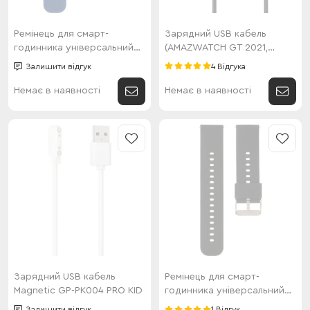
Ремінець для смарт-
Зарядний USB кабель
годинника універсальний
(AMAZWATCH GT 2021,
Flat head style (22мм) Dark
Model-A)
Залишити відгук
4 Відгука
Blue
Немає в наявності
Немає в наявності
Зарядний USB кабель
Ремінець для смарт-
Magnetic GP-PK004 PRO KID
годинника універсальний
Flat head style (22мм) Black
Залишити відгук
1 Відгук