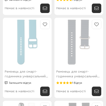
Немає в наявності
Немає в наявності
Ремінець для смарт-
Ремінець для смарт-
годинника універсальний
годинника універсальний
Thick style (22мм) Midnight
Flat marine style (22мм) River
Залишити відгук
1 Відгук
blue
blue
Немає в наявності
Немає в наявності