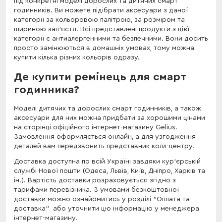
під конкретні моделі дорослих та дитячих смарт
годинників. Ви можете підібрати аксесуари з даної
категорії за кольоровою палітрою, за розміром та
шириною зап'ястя. Всі представлені продукти з цієї
категорії є антиалергенними та безпечними. Вони досить
просто замінюються в домашніх умовах, тому можна
купити кілька різних кольорів одразу.
Де купити ремінець для смарт
годинника?
Моделі дитячих та дорослих смарт годинників, а також
аксесуари для них можна придбати за хорошими цінами
на сторінці офіційного інтернет-магазину Gelius.
Замовлення оформляється онлайн, а для узгодження
деталей вам передзвонить представник колл-центру.
Доставка доступна по всій Україні завдяки кур'єрській
службі Нової пошти (Одеса, Львів, Київ, Дніпро, Харків та
ін.). Вартість доставки розраховується згідно з
тарифами перевізника. З умовами безкоштовної
доставки можно ознайомитись у розділі "Оплата та
доставка" або уточнити цю інформацію у менеджера
інтернет-магазину.