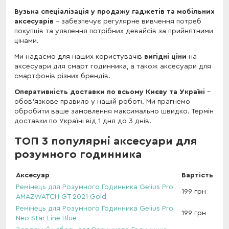
Вузька спеціалізація у продажу гаджетів та мобільних
аксесуарів
– забезпечує регулярне вивчення потреб
покупців та уявлення потрібних девайсів за прийнятними
цінами.
Ми надаємо для наших користувачів
вигідні ціни
на
аксесуари для смарт годинника, а також аксесуари для
смартфонів різних брендів.
Оперативність доставки по всьому Києву та Україні
–
обов'язкове правило у нашій роботі. Ми прагнемо
обробити ваше замовлення максимально швидко. Термін
доставки по Україні від 1 дня до 3 днів.
ТОП 3 популярні аксесуари для
розумного годинника
Аксесуар
Вартість
Ремінець для Розумного Годинника Gelius Pro
199 грн
AMAZWATCH GT 2021 Gold
Ремінець для Розумного Годинника Gelius Pro
199 грн
Neo Star Line Blue