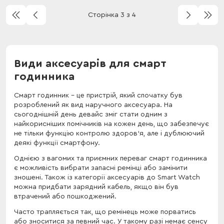
Сторінка 3 з 4
Види аксесуарів для смарт
годинника
Смарт годинник – це пристрій, який спочатку був
розроблений як вид наручного аксесуара. На
сьогоднішній день девайс зміг стати одним з
найкорисніших помічників на кожен день, що забезпечує
не тільки функцію контролю здоров'я, але і дублюючий
деякі функції смартфону.
Однією з вагомих та приємних переваг смарт годинника
є можливість вибрати запасні ремінці або замінити
зношені. Також із категорії аксесуарів до Smart Watch
можна придбати зарядний кабель, якщо він був
втрачений або пошкоджений.
Часто трапляється так, що ремінець може порватись
або зноситися за певний час. У такому разі немає сенсу