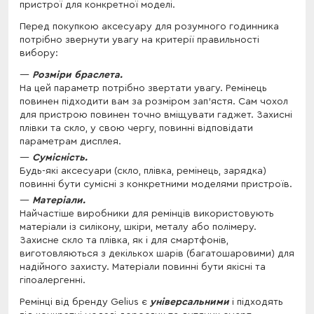
пристрої для конкретної моделі.
Перед покупкою аксесуару для розумного годинника
потрібно звернути увагу на критерії правильності
вибору:
Розміри браслета.
На цей параметр потрібно звертати увагу. Ремінець
повинен підходити вам за розміром зап'ястя. Сам чохол
для пристрою повинен точно вміщувати гаджет. Захисні
плівки та скло, у свою чергу, повинні відповідати
параметрам дисплея.
Сумісність.
Будь-які аксесуари (скло, плівка, ремінець, зарядка)
повинні бути сумісні з конкретними моделями пристроїв.
Матеріали.
Найчастіше виробники для ремінців використовують
матеріали із силікону, шкіри, металу або полімеру.
Захисне скло та плівка, як і для смартфонів,
виготовляються з декількох шарів (багатошаровими) для
надійного захисту. Матеріали повинні бути якісні та
гіпоалергенні.
Ремінці від бренду Gelius є
універсальними
і підходять