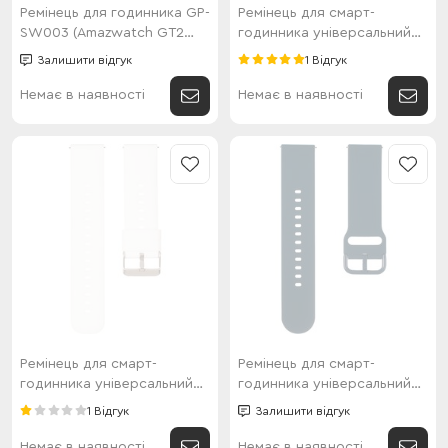
Ремінець для годинника GP-
Ремінець для смарт-
SW003 (Amazwatch GT2
годинника універсальний
Lite) Black
Flat marine style (22мм)
Залишити відгук
1 Відгук
Yellow
Немає в наявності
Немає в наявності
Ремінець для смарт-
Ремінець для смарт-
годинника універсальний
годинника універсальний
Flat head style (22мм) White
Thick style (22мм) Teal blue
1 Відгук
Залишити відгук
Немає в наявності
Немає в наявності