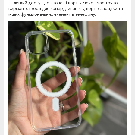
легкий доступ до кнопок і портів. Чохол має точно
вирізані отвори для камер, динаміків, портів зарядки та
інших функціональних елементів телефону.