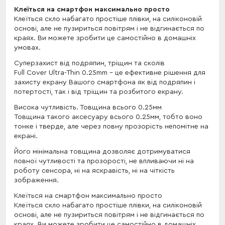
Клеїться на смартфон максимально просто
Клеїться скло набагато простіше плівки, на силіконовій
основі, але не пузириться повітрям і не відгинається по
краях. Ви можете зробити це самостійно в домашніх
умовах.
Cуперзахист від подряпин, тріщин та сколів
Full Cover Ultra-Thin 0.25mm - це ефективне рішення для
захисту екрану Вашого смартфона як від подряпин і
потертості, так і від тріщин та розбитого екрану.
Висока чутливість. Товщина всього 0.25мм
Товщина такого аксесуару всього 0.25мм, тобто воно
тонке і тверде, але через повну прозорість непомітне на
екрані.
Його мінімальна товщина дозволяє дотримуватися
повної чутливості та прозорості, не впливаючи ні на
роботу сенсора, ні на яскравість, ні на чіткість
зображення.
Клеїться на смартфон максимально просто
Клеїться скло набагато простіше плівки, на силіконовій
основі, але не пузириться повітрям і не відгинається по
краях. Ви можете зробити це самостійно в домашніх