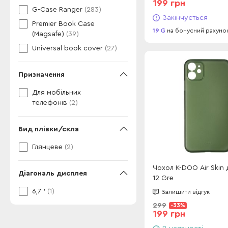
199 грн
G-Case Ranger
(283)
Закінчується
Premier Book Case
19
на бонусний рахуно
(Magsafe)
(39)
Universal book cover
(27)
Призначення
Для мобільних
телефонів
(2)
Вид плівки/скла
Глянцеве
(2)
Чохол K-DOO Air Skin для iPhone
Діагональ дисплея
12 Gre
6,7 '
(1)
Залишити відгук
299
-33%
199 грн