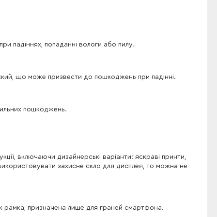
ри падіннях, попаданні вологи або пилу.
хкий, що може призвести до пошкоджень при падінні.
 сильних пошкоджень.
кції, включаючи дизайнерські варіанти: яскраві принти,
 використовувати захисне скло для дисплея, то можна не
к рамка, призначена лише для граней смартфона.