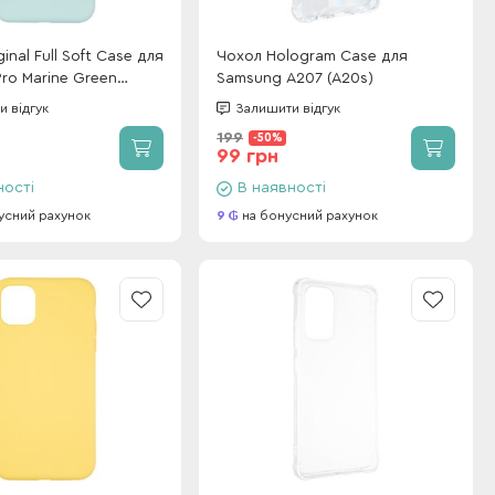
inal Full Soft Case для
Чохол Hologram Case для
Pro Marine Green
Samsung A207 (A20s)
ogo)
 відгук
Залишити відгук
199
-50%
99 грн
ності
В наявності
усний рахунок
9
на бонусний рахунок