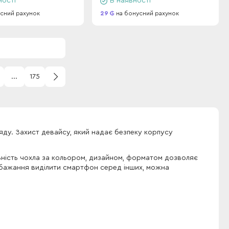
ності
В наявності
сний рахунок
29
на бонусний рахунок
...
175
яду. Захист девайсу, який надає безпеку корпусу
ьність чохла за кольором, дизайном, форматом дозволяє
с є бажання виділити смартфон серед інших, можна