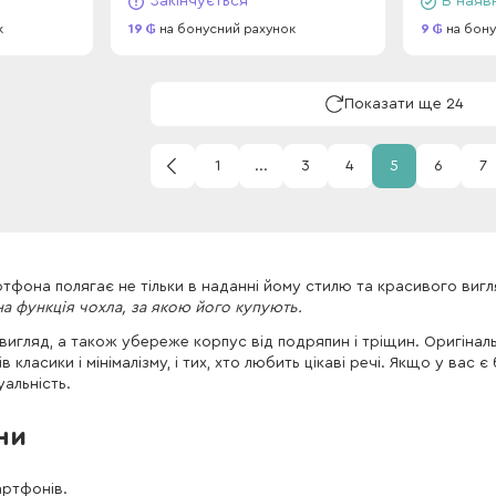
Закінчується
В наяв
к
19
на бонусний рахунок
9
на бону
Показати ще 24
1
...
3
4
5
6
7
тфона полягає не тільки в наданні йому стилю та красивого вигл
а функція чохла, за якою його купують.
игляд, а також убереже корпус від подряпин і тріщин. Оригінал
класики і мінімалізму, і тих, хто любить цікаві речі. Якщо у ва
уальність.
ни
артфонів.