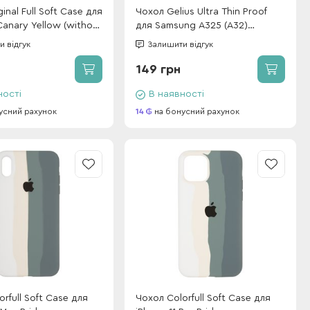
inal Full Soft Case для
Чохол Gelius Ultra Thin Proof
Canary Yellow (without
для Samsung A325 (A32)
Transparent
 відгук
Залишити відгук
149 грн
ності
В наявності
усний рахунок
14
на бонусний рахунок
rfull Soft Case для
Чохол Colorfull Soft Case для