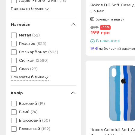
Apple iPhone 12 Mini
(18)
Чохол Full Soft Case 
Показати більше
C3 Red
Залишити відгук
Матеріал
299
-33%
199 грн
Метал
(32)
В наявності
Пластик
(823)
19
на бонусний рахуно
Полікарбонат
(335)
Силікон
(2680)
Скло
(29)
Показати більше
Колір
Бежевий
(19)
Білий
(74)
Бірюзовий
(30)
Блакитний
(122)
Чохол Colorfull Soft C