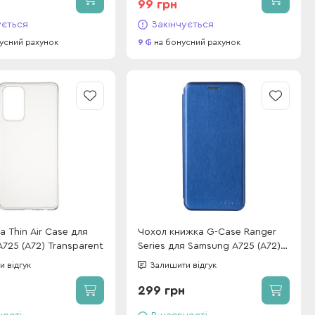
99 грн
ується
Закінчується
усний рахунок
9
на бонусний рахунок
a Thin Air Case для
Чохол книжка G-Case Ranger
725 (A72) Transparent
Series для Samsung A725 (A72)
Blue
 відгук
Залишити відгук
299 грн