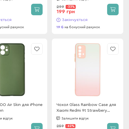
299
-33%
199 грн
ується
Закінчується
усний рахунок
19
на бонусний рахунок
OO Air Skin для iPhone
Чохол Glass Rainbow Case для
en
Xiaomi Redmi 9t Strawbery
Mohito
 відгук
Залишити відгук
259
-62%