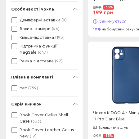
299
-33%
Особливості чохла
199 грн
Демпферні вставки
(8)
Закінчується
Захист камери
(46)
19
на бонусний рахуно
Кільце-підставка
(193)
Підтримка функції
MagSafe
(647)
Рамка-підставка
(92)
Плівка в комплекті
Нет
(759)
Серія книжок
Чохол K-DOO Air Skin 
Book Cover Gelius Shell
11 Pro Dark Blue
Case
(333)
Залишити відгук
Book Cover Leather Gelius
299
-33%
New
(19)