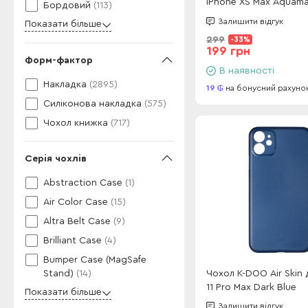
iPhone XS Max Aquama
Бордовий
(113)
Залишити відгук
Показати більше
299
-33%
199 грн
Форм-фактор
В наявності
Накладка
(2895)
19
на бонусний рахуно
Силіконова накладка
(575)
Чохол книжка
(717)
Серія чохлів
Abstraction Case
(1)
Air Color Case
(15)
Altra Belt Case
(9)
Brilliant Case
(4)
Bumper Case (MagSafe
Чохол K-DOO Air Skin 
Stand)
(14)
11 Pro Max Dark Blue
Показати більше
Залишити відгук