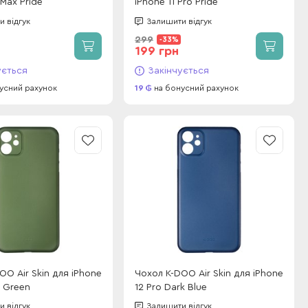
 Max Pride
iPhone 11 Pro Pride
 відгук
Залишити відгук
299
-33%
199 грн
ується
Закінчується
усний рахунок
19
на бонусний рахунок
OO Air Skin для iPhone
Чохол K-DOO Air Skin для iPhone
x Green
12 Pro Dark Blue
 відгук
Залишити відгук