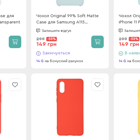
ase для
Чохол Original 99% Soft Matte
Чохол Orig
ransparent
Case для Samsung A115
iPhone 11 
(A11)/M115 (M11) Mint
(without l
Залишити відгук
Залишити
299
299
-50%
-50%
149 грн
149 грн
Закінчується
В наяв
14
на бонусний рахунок
14
на бон