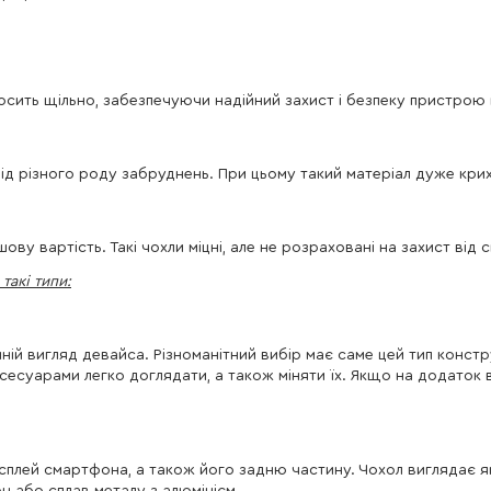
осить щільно, забезпечуючи надійний захист і безпеку пристрою п
від різного роду забруднень. При цьому такий матеріал дуже кри
ову вартість. Такі чохли міцні, але не розраховані на захист від
такі типи:
ій вигляд девайса. Різноманітний вибір має саме цей тип констру
аксесуарами легко доглядати, а також міняти їх. Якщо на додаток
сплей смартфона, а також його задню частину. Чохол виглядає я