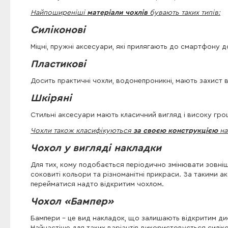
Найпоширеніші
матеріали чохлів
бувають таких типів:
Силіконові
Міцні, пружні аксесуари, які прилягають до смартфону д
Пластикові
Досить практичні чохли, водонепроникні, мають захист 
Шкіряні
Стильні аксесуари мають класичний вигляд і високу грош
Чохли також класифікуються
за своєю конструкцією
на 
Чохол у вигляді накладки
Для тих, кому подобається періодично змінювати зовнішн
соковиті кольори та різноманітні прикраси. За такими 
перейматися надто відкритим чохлом.
Чохол «Бампер»
Бампери - це вид накладок, що залишають відкритим ди