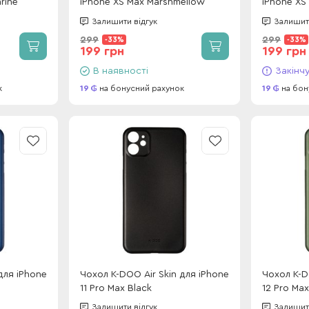
rine
iPhone XS Max Marshmellow
iPhone XS
Залишити відгук
Залишити
299
299
-33%
-33%
199 грн
199 грн
В наявності
Закінч
к
19
на бонусний рахунок
19
на бон
для iPhone
Чохол K-DOO Air Skin для iPhone
Чохол K-D
11 Pro Max Black
12 Pro Ma
Залишити відгук
Залишити