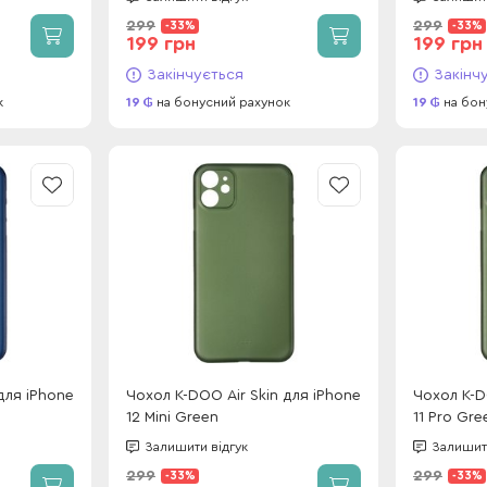
299
299
-33%
-33%
199 грн
199 грн
Закінчується
Закінч
к
19
на бонусний рахунок
19
на бон
для iPhone
Чохол K-DOO Air Skin для iPhone
Чохол K-D
12 Mini Green
11 Pro Gre
Залишити відгук
Залишити
299
299
-33%
-33%