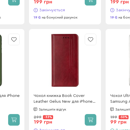
199 грн
199 грн
Закінчується
Закінч
к
19
на бонусний рахунок
19
на бон
Чохол книжка Book Cover
Чохол Ultr
Leather Gelius New для iPhone
Samsung A
12 Mini Red
Залишити відгук
Залишити
299
199
-33%
-50%
199 грн
99 грн