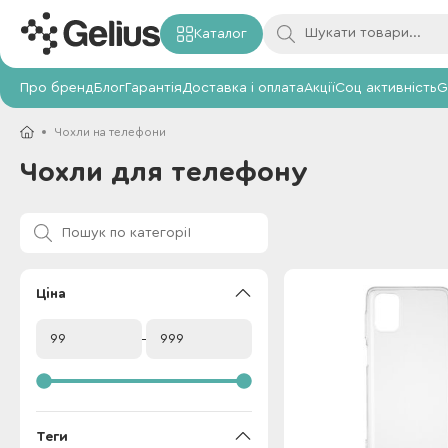
Каталог
Про бренд
Блог
Гарантія
Доставка і оплата
Акції
Соц активність
G
Чохли на телефони
Чохли для телефону
Ціна
Теги