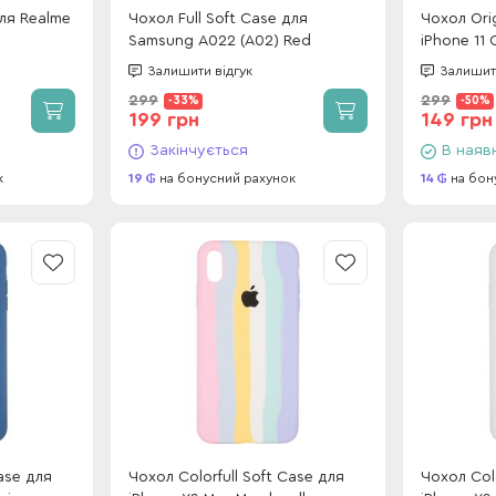
для Realme
Чохол Full Soft Case для
Чохол Orig
Samsung A022 (A02) Red
iPhone 11 
logo)
Залишити відгук
Залишити
299
299
-33%
-50%
199 грн
149 грн
Закінчується
В наяв
к
19
на бонусний рахунок
14
на бон
ase для
Чохол Colorfull Soft Case для
Чохол Colo