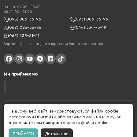
пн - пт: 09:00 - 18:00
cб : 11:00 - 16:00
(095) 886-36-96
(093) 086-36-96
(068) 086-36-96
(044) 334-73-19
(063) 435-51-21
Вартість дзвінка – згідно з тарифами Вашого оператора
Ми приймаємо
Gelius - український бренд, який активно розвивається у сфері смарт
На цьому веб-сайті використовуються файли cookie.
гаджетів та мобільних аксесуарів. Бренд заснований в 2013 році. Gelius
Натискаючи ПРИЙНЯТИ або залишаючись на ньому, ви
- це набагато більше ніж просто бренд, це стиль життя, який об'єднує в
дозволяєте нам використовувати файли cookie.
собі драйв, радість, швидкість, новації і практичність.
ПРИЙНЯТИ
Детальніше