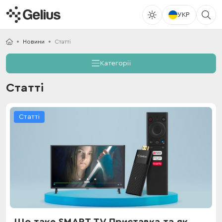
УКР
Новини
Статті
Категорії
Статті
Статті
Що таке SMART TV Приставка та як