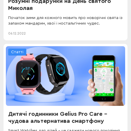
Розумні подарунки на День святого
Миколая
Початок зими для кожного мовить про новорічні свята із
запахом мандарин, хвої і ностальгічних чудес.
06.12.2022
Статті
Дитячі годинники Gelius Pro Care -
чудова альтернатива смартфону
Smart Watches для дітей – це гаджети нового покоління,